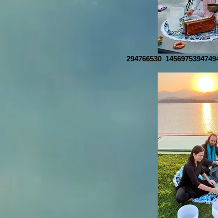
294766530_1456975394749