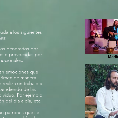
uda a los siguientes
as:​
icos generados por
os o provocadas por
Medi
mocionales.
atan emociones que
primen de manera
 realiza un trabajo a
ependiendo de las
ividuo. Por ejemplo,
n del día a día, etc.
can patrones que se