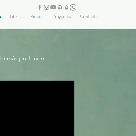
a
Libros
Videos
Proyectos
Contacto
 lo más profundo