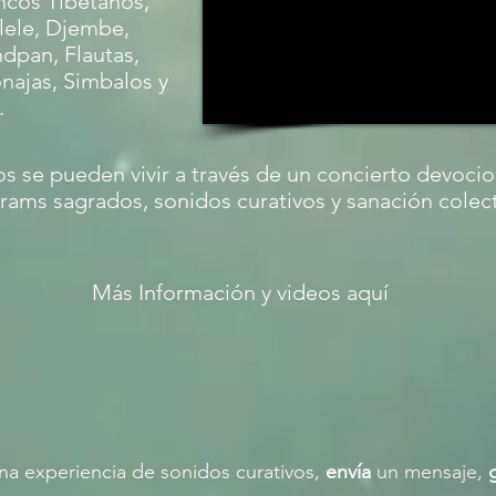
cos Tibetanos,
lele, Djembe,
dpan, Flautas,
najas, Simbalos y
.
 se pueden vivir a través de un concierto devoci
ams sagrados, sonidos curativos y sanación colect
Más Información y videos aquí
 una experiencia de sonidos curativos,
envía
un mensaje,