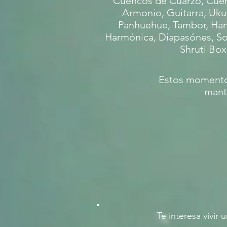
Cuencos de Cuarzo, Cuen
Armonio, Guitarra, Uku
Panhuehue, Tambor, Han
Harmónica, Diapasónes, So
Shruti Box
Estos momentos
mantr
Te interesa vivir