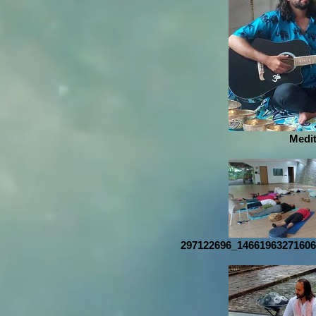
Medi
297122696_1466196327160