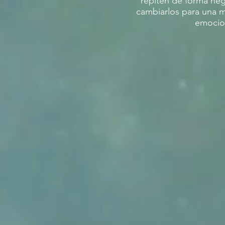
repiten de forma nega
cambiarlos para una m
emocio