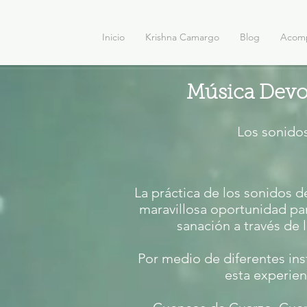
Inicio
Krishna Camargo
Blog
Acom
Música Devo
Los sonido
La práctica de los sonidos d
maravillosa oportunidad pa
sanación a través de l
Por medio de diferentes in
esta experien