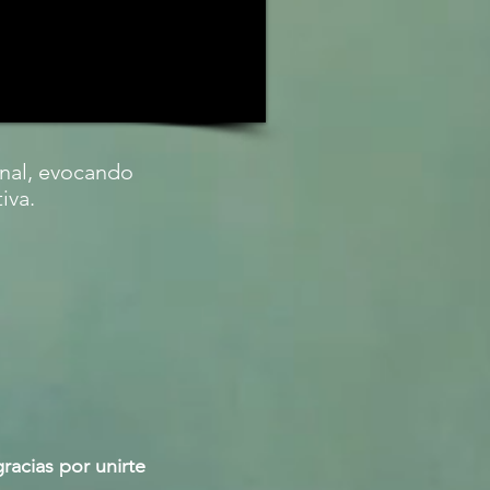
onal, evocando
iva.
gracias por unirte