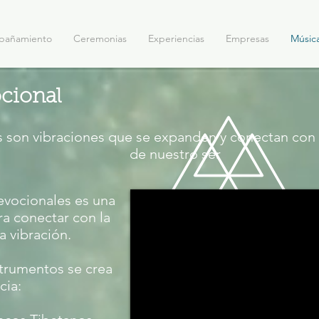
pañamiento
Ceremonias
Experiencias
Empresas
Músic
cional
s son vibraciones que se expanden y conectan con
de nuestro ser
evocionales es una
ra conectar con la
a vibración.
strumentos se crea
cia: