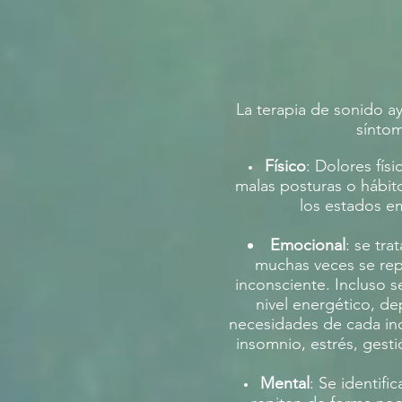
La terapia de sonido ay
síntom
Físico
: Dolores fís
malas posturas o hábit
los estados e
Emocional
: se tr
muchas veces se re
inconsciente. Incluso se
nivel energético, d
necesidades de cada ind
insomnio, estrés, gestió
Mental
: Se identifi