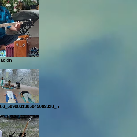
tación
686_5999861385945069328_n