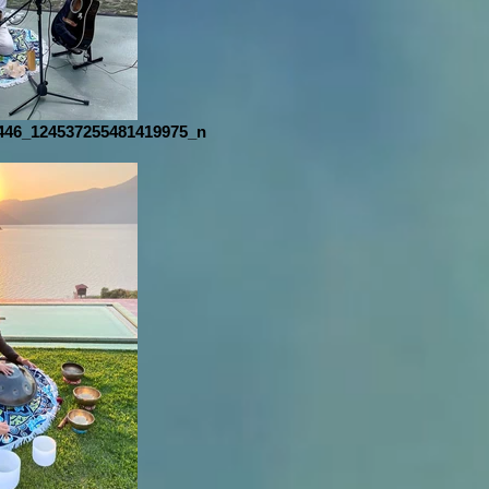
446_124537255481419975_n