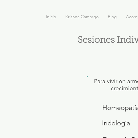
Inicio
Krishna Camargo
Blog
Acom
Sesiones Indi
Para vivir en ar
crecimient
Homeopatí
Iridología