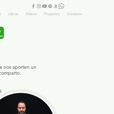
a
Libros
Videos
Proyectos
Contacto
ue nos aporten un
comparto.
s