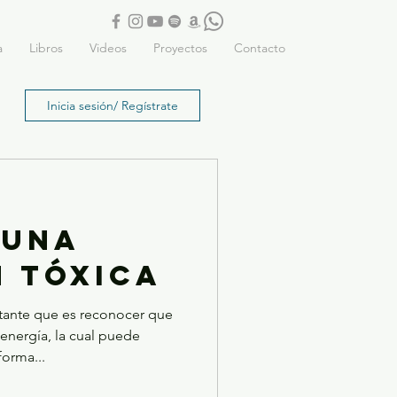
a
Libros
Videos
Proyectos
Contacto
Inicia sesión/ Regístrate
 UNA
N TÓXICA
ante que es reconocer que
energía, la cual puede
forma...