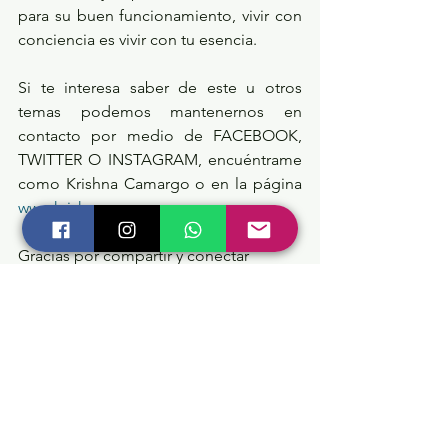
para su buen funcionamiento, vivir con 
conciencia es vivir con tu esencia.
Si te interesa saber de este u otros 
temas podemos mantenernos en 
contacto por medio de FACEBOOK, 
TWITTER O INSTAGRAM, encuéntrame 
como Krishna Camargo o en la página 
www.krishnacamargo.com
Gracias por compartir y conectar 
conmigo, dentro de ti radica la energía 
para vivir en plenitud.
Vivir en Consciencia
🙏📿🙌🧘‍♂️♾🕉 🦋
#krishnacamargo
#creandoconsiencia
#purogozo
#soyserinfinito
#ceremoniaskrishnacamargo